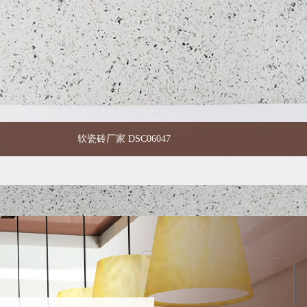
软瓷砖厂家 DSC06047