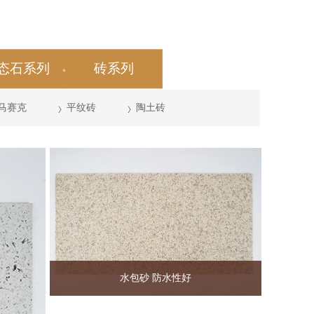
态石系列
砖系列
马赛克
平纹砖
陶土砖
水包砂 防水性好