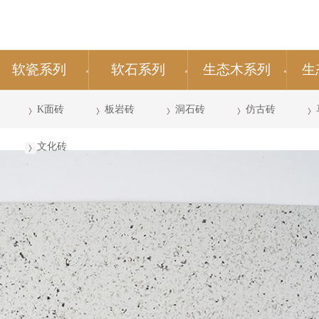
软瓷系列
软石系列
生态木系列
生
彩石系列
板岩
K面砖
布纹石
板岩砖
匠石系列
洞石
洞石砖
晶石系列
连体条石
仿古砖
文化砖