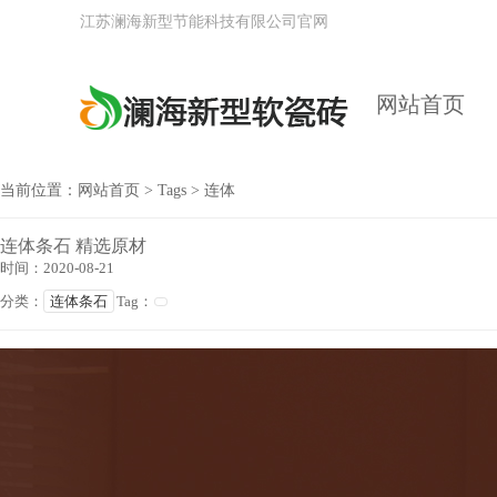
江苏澜海新型节能科技有限公司官网
网站首页
当前位置：
网站首页
>
Tags
>
连体
连体条石 精选原材
时间：2020-08-21
分类：
连体条石
Tag：