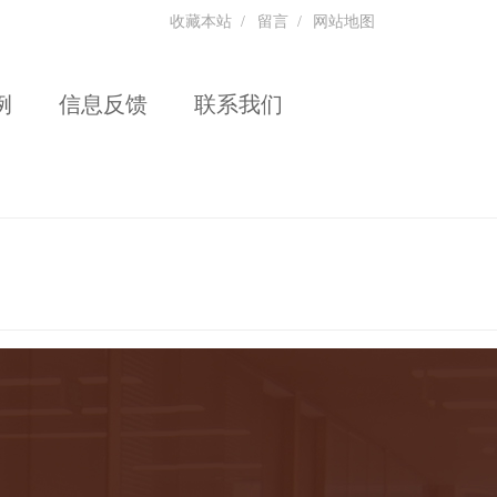
收藏本站
/
留言
/
网站地图
例
信息反馈
联系我们